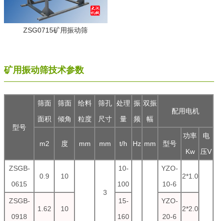
ZSG0715矿用振动筛
矿用振动筛技术参数
筛面
筛面
给料
筛孔
处理
振
双振
配用电机
面积
倾角
粒度
尺寸
量
频
幅
型号
功率
电
m2
度
mm
mm
t/h
Hz
mm
型号
Kw
压V
ZSGB-
10-
YZO-
0.9
10
2*1.0
0615
100
10-6
3
ZSGB-
15-
YZO-
1.62
10
2*2.0
0918
160
20-6