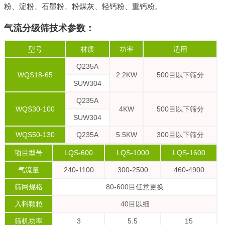
粉、淀粉、石墨粉、粉煤灰、轻钙粉、重钙粉。
气流分级筛技术参数：
型号
材质
功率
适用
Q235A
WQS18-65
2.2KW
500目以下筛分
SUW304
Q235A
WQS30-100
4KW
500目以下筛分
SUW304
WQS50-130
Q235A
5.5KW
300目以下筛分
项目型号
LQS-600
LQS-1000
LQS-1600
气流量
240-1100
300-2500
460-4900
筛网规格
80-600目任意更换
入料颗粒
40目以细
筛机功率
3
5.5
15